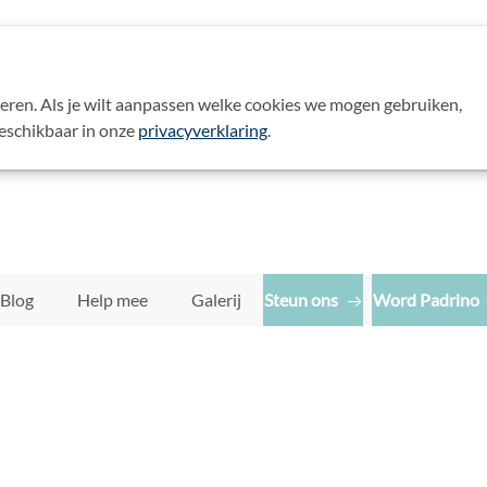
eren. Als je wilt aanpassen welke cookies we mogen gebruiken,
Zoek:
beschikbaar in onze
privacyverklaring
.
Contact
Blog
Help mee
Galerij
Steun ons
Word Padrino