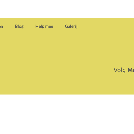
en
Blog
Help mee
Galerij
Volg
Ma