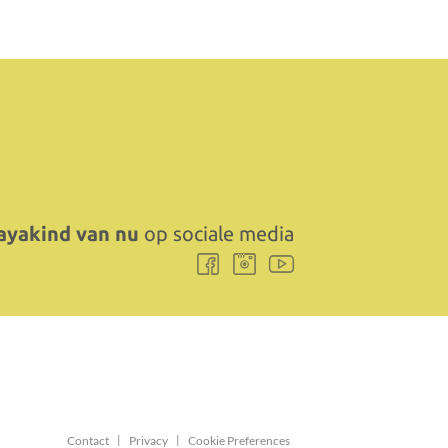
yakind van nu
op sociale media
Volg
Volg
Volg
ons
ons
ons
Facebook
Instagram
Youtube
Contact
Privacy
Cookie Preferences