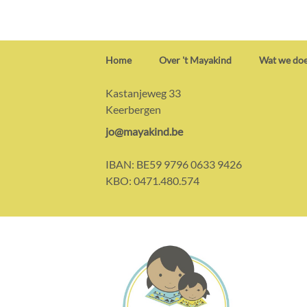
Home
Over 't Mayakind
Wat we do
Contact:
Adres:
Kastanjeweg 33
Keerbergen
E-
jo@mayakind.be
mail:
IBAN:
BE59 9796 0633 9426
KBO:
0471.480.574