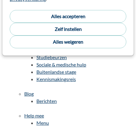
Historiek
Fiscaal voordeel
Alles accepteren
Wie is wie?
Financiële transparantie
Zelf instellen
Alles weigeren
Wat we doen
Liceo Nuevo Horizonte
Studiebeurzen
Sociale & medische hulp
Buitenlandse stage
Kennismakingsreis
Blog
Berichten
Help mee
Menu