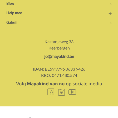
Blog
Help mee
Galerij
Adres:
Contact:
Kastanjeweg 33
Keerbergen
E-
jo@mayakind.be
mail:
IBAN:
BE59 9796 0633 9426
KBO:
0471.480.574
Volg
Mayakind van nu
op sociale media
Volg
Volg
Volg
ons
ons
ons
Facebook
Instagram
Youtube