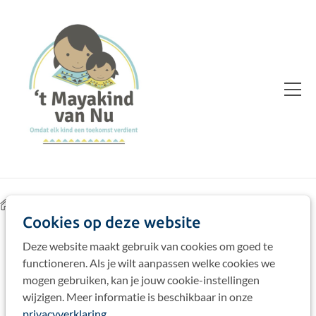
Home
Pagina
Sitemap
Cookies op deze website
Deze website maakt gebruik van cookies om goed te
Main Menu
functioneren. Als je wilt aanpassen welke cookies we
Home
mogen gebruiken, kan je jouw cookie-instellingen
Over 't Mayakind
wijzigen. Meer informatie is beschikbaar in onze
Hoe we werken
privacyverklaring
Onze Visie
.