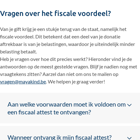
Vragen over het fiscale voordeel?
Van je gift krijg je een stukje terug van de staat, namelijk het
fiscale voordeel. Dit betekent dat een deel van je donatie
aftrekbaar is van je belastingen, waardoor je uiteindelijk minder
belasting betaalt.
Heb je vragen over hoe dit precies werkt? Hieronder vind je de
antwoorden op de meest gestelde vragen. Blijf je nadien nog met
vraagtekens zitten? Aarzel dan niet om ons te mailen op
vragen@mayakind.be
. We helpen je graag verder!
Aan welke voorwaarden moet ik voldoen om
een fiscaal attest te ontvangen?
Laatst gewijzigd op: 16/05/2024
Je stort je gift rechtstreeks van jouw rekening op een
Wanneer ontvang ik mijn fiscaal attest?
van de rekeningen van ’t Mayakind van Nu. Je