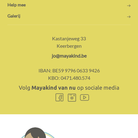
Gemakkelijk toch?
Help mee
Gift
30%
Netto
Galerij
fiscaal
gift
voordeel
Adres:
Contact:
Kastanjeweg 33
€ 40
€ 12
€ 28
Keerbergen
€ 100
€ 30
€ 70
E-
jo@mayakind.be
mail:
€ 360
€ 108
€ 252
IBAN:
BE59 9796 0633 9426
KBO:
0471.480.574
Volg
Mayakind van nu
op sociale media
Volg
Volg
Volg
ons
ons
ons
Opgelet: Opbrengsten van (inzamel)acties geven
Facebook
Instagram
Youtube
eveneens geen recht op een fiscaal attest.
Meer info hierover vind je op de website van de
Federale
Overheidsdienst Financiën
.