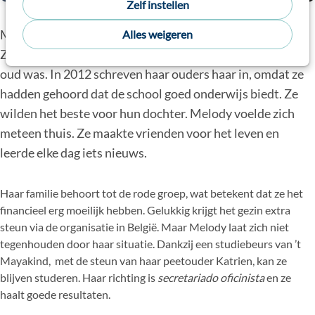
Zelf instellen
Melody is een meisje met een groot hart en veel dromen.
Alles weigeren
Ze zit al op het Liceo Nuevo Horizonte sinds ze zes jaar
oud was. In 2012 schreven haar ouders haar in, omdat ze
hadden gehoord dat de school goed onderwijs biedt. Ze
wilden het beste voor hun dochter. Melody voelde zich
meteen thuis. Ze maakte vrienden voor het leven en
leerde elke dag iets nieuws.
Haar familie behoort tot de rode groep, wat betekent dat ze het
financieel erg moeilijk hebben. Gelukkig krijgt het gezin extra
steun via de organisatie in België. Maar Melody laat zich niet
tegenhouden door haar situatie. Dankzij een studiebeurs van ’t
Mayakind, met de steun van haar peetouder Katrien, kan ze
blijven studeren. Haar richting is
secretariado oficinista
en ze
haalt goede resultaten.