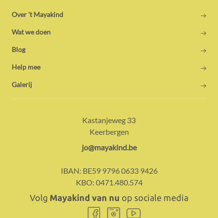
Over 't Mayakind
Wat we doen
Blog
Help mee
Galerij
Adres:
Contact:
Kastanjeweg 33
Keerbergen
E-
jo@mayakind.be
mail:
IBAN:
BE59 9796 0633 9426
KBO:
0471.480.574
Volg
Mayakind van nu
op sociale media
Volg
Volg
Volg