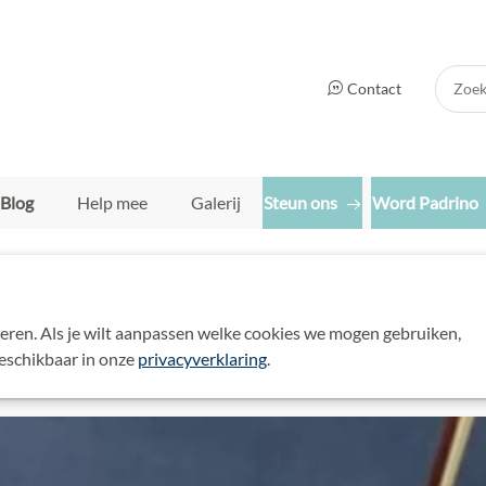
Zoek:
Contact
Blog
Help mee
Galerij
Steun ons
Word Padrino
eren. Als je wilt aanpassen welke cookies we mogen gebruiken,
beschikbaar in onze
privacyverklaring
.
er