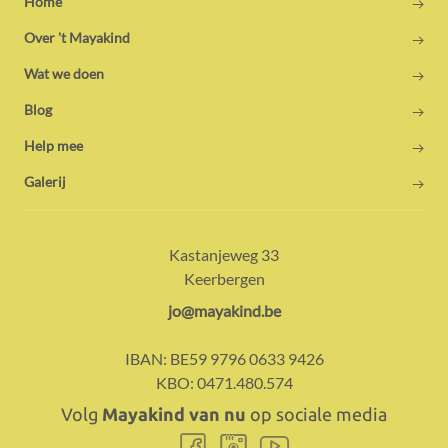
Home
Over 't Mayakind
Wat we doen
Blog
Help mee
Galerij
Adres:
Contact:
Kastanjeweg 33
Keerbergen
E-
jo@mayakind.be
mail:
IBAN:
BE59 9796 0633 9426
KBO:
0471.480.574
Volg
Mayakind van nu
op sociale media
Volg
Volg
Volg