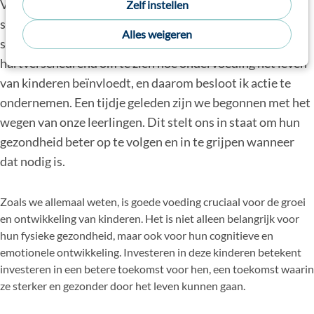
Voor diegene die me nog niet kennen, mijn naam is Lidia,
Zelf instellen
sociaal assistente op onze school, en de voeding van onze
Alles weigeren
studenten ligt mij nauw aan het hart. Het is
hartverscheurend om te zien hoe ondervoeding het leven
van kinderen beïnvloedt, en daarom besloot ik actie te
ondernemen. Een tijdje geleden zijn we begonnen met het
wegen van onze leerlingen. Dit stelt ons in staat om hun
gezondheid beter op te volgen en in te grijpen wanneer
dat nodig is.
Zoals we allemaal weten, is goede voeding cruciaal voor de groei
en ontwikkeling van kinderen. Het is niet alleen belangrijk voor
hun fysieke gezondheid, maar ook voor hun cognitieve en
emotionele ontwikkeling. Investeren in deze kinderen betekent
investeren in een betere toekomst voor hen, een toekomst waarin
ze sterker en gezonder door het leven kunnen gaan.