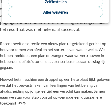
Tijdens ons vorige werkbezoek aan Guatemala merkten
Zelf instellen
we dat er nog veel werk te doen is op het gebied van
Alles weigeren
afvalbeheer op onze school. We hebben in het verleden al
pogingen ondernomen om verandering te brengen, maar
het resultaat was niet helemaal succesvol.
Recent heeft de directie een nieuw plan uitgetekend, gericht op
het voorkomen van afval en het sorteren van wat er wel is. We
hebben inmiddels een plan ontvangen waar we vertrouwen in
hebben, en de foto’s tonen dat ze er serieus mee aan de slag zijn
gegaan.
Hoewel het misschien een druppel op een hete plaat lijkt, geloven
we dat het bewustmaken van leerlingen van het belang van
afvalscheiding op jonge leeftijd een verschil kan maken. Samen
gaan we stap voor stap vooruit op weg naar een duurzamere
toekomst! 🌱♻️