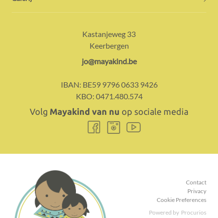
Adres:
Contact:
Kastanjeweg 33
Keerbergen
E-
jo@mayakind.be
mail:
IBAN:
BE59 9796 0633 9426
KBO:
0471.480.574
Volg
Mayakind van nu
op sociale media
Volg
Volg
Volg
ons
ons
ons
Facebook
Instagram
Youtube
Contact
Privacy
Cookie Preferences
Powered by
Procurios