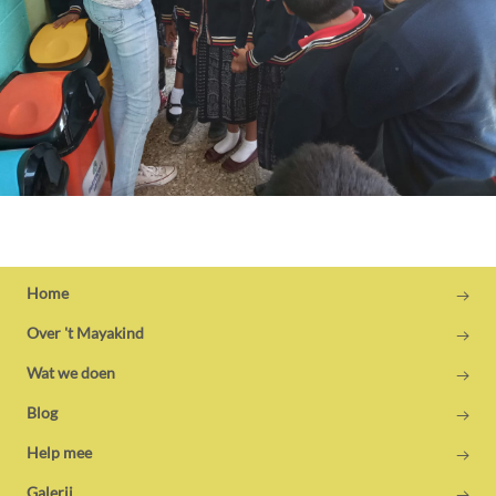
Home
Over 't Mayakind
Wat we doen
Blog
Help mee
Galerij