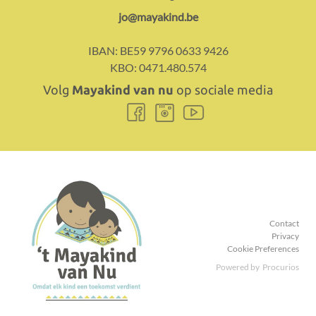
€ 100
€ 30
€ 70
E-
jo@mayakind.be
mail:
€ 360
€ 108
€ 252
IBAN:
BE59 9796 0633 9426
KBO:
0471.480.574
Volg
Mayakind van nu
op sociale media
Volg
Volg
Volg
ons
ons
ons
Opgelet: Opbrengsten van (inzamel)acties geven
Facebook
Instagram
Youtube
eveneens geen recht op een fiscaal attest.
Meer info hierover vind je op de website van de
Federale
Overheidsdienst Financiën
.
Contact
Privacy
Cookie Preferences
Powered by
Procurios