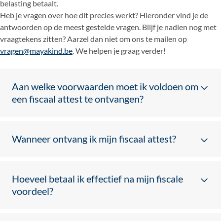
belasting betaalt.
Heb je vragen over hoe dit precies werkt? Hieronder vind je de
antwoorden op de meest gestelde vragen. Blijf je nadien nog met
vraagtekens zitten? Aarzel dan niet om ons te mailen op
vragen@mayakind.be
. We helpen je graag verder!
Aan welke voorwaarden moet ik voldoen om
een fiscaal attest te ontvangen?
Laatst gewijzigd op: 16/05/2024
Je stort je gift rechtstreeks van jouw rekening op een
Wanneer ontvang ik mijn fiscaal attest?
van de rekeningen van ’t Mayakind van Nu. Je
Laatst gewijzigd op: 16/05/2024
vermeldt daarbij als mededeling ‘gift’, een andere
vrije mededeling (bijv. n.a.v. een gebeurtenis) of de
Een fiscaal attest ontvang je automatisch binnen de eerste
code vermeld op onze correspondentie.
Hoeveel betaal ik effectief na mijn fiscale
3 maanden van een nieuw jaar. Bij je attest ontvang je
Je ontvangt geen tegenprestatie voor jouw gift. Een
voordeel?
telkens ons jaarmagazine (boekje Nuevo Horizonte) met
tegenprestatie kan zijn: deelname aan een activiteit
Laatst gewijzigd op: 16/05/2024
daarin een overzicht van hoe de gedoneerde gelden
of tombola, toegang tot een concert of gebouw,
besteed werden. Verder vind je in deze brochure
Voor de aangiftes vanaf 2026, op inkomsten van 2025,