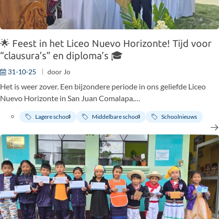
🌟 Feest in het Liceo Nuevo Horizonte! Tijd voor
“clausura’s” en diploma’s 🎓
31-10-25
door
Jo
Het is weer zover. Een bijzondere periode in ons geliefde Liceo
Nuevo Horizonte in San Juan Comalapa.
De geur van dennetakken vult de lucht, het schoolplein bruist van
Lagere school
Middelbare school
Schoolnieuws
activiteit, en de trots is van ieders gezicht af te lezen.
Want het is clausuratijd. Het moment waarop onze leerlingen hun
inspanningen van een heel schooljaar vieren! 🎉