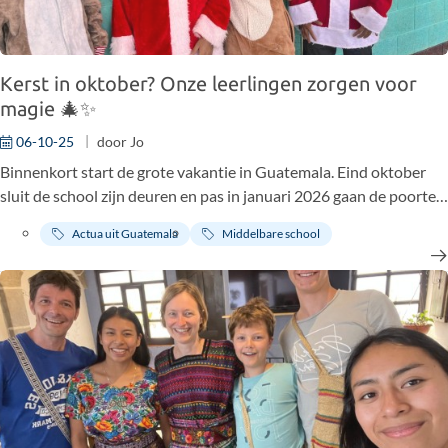
Kerst in oktober? Onze leerlingen zorgen voor
magie 🎄✨
06-10-25
door
Jo
Binnenkort start de grote vakantie in Guatemala. Eind oktober
sluit de school zijn deuren en pas in januari 2026 gaan de poorten
opnieuw open. Toch is er nog één traditie die we absoluut niet
Actua uit Guatemala
Middelbare school
konden missen voor het schooljaar werd afgesloten: het maken
van de kerstkaartjes voor onze padrino’s en madrina’s.