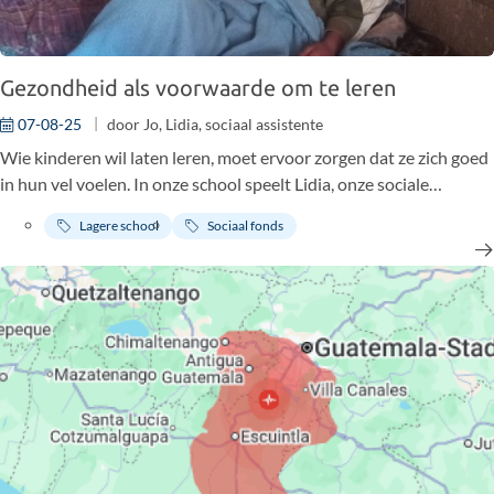
Gezondheid als voorwaarde om te leren
07-08-25
door
Jo
,
Lidia, sociaal assistente
Wie kinderen wil laten leren, moet ervoor zorgen dat ze zich goed
in hun vel voelen. In onze school speelt Lidia, onze sociale
werkster, daarin een sleutelrol. Zij kent elke leerling én hun gezin
Lagere school
Sociaal fonds
en weet welke zorgen er leven. Haar kennis helpt ons om
leerlingen niet enkel in hun studie te begeleiden, maar hen ook op
andere vlakken te ondersteunen.