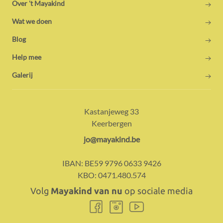
Over 't Mayakind
Wat we doen
Blog
Help mee
Galerij
Adres:
Contact:
Kastanjeweg 33
Keerbergen
E-
jo@mayakind.be
mail:
IBAN:
BE59 9796 0633 9426
KBO:
0471.480.574
Volg
Mayakind van nu
op sociale media
Volg
Volg
Volg
ons
ons
ons