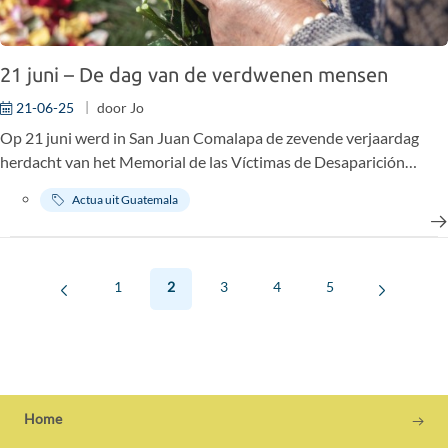
21 juni – De dag van de verdwenen mensen
21-06-25
door
Jo
Op 21 juni werd in San Juan Comalapa de zevende verjaardag
herdacht van het Memorial de las Víctimas de Desaparición
Forzada, het gedenkteken voor slachtoffers van gedwongen
Actua uit Guatemala
verdwijning. Diezelfde datum is ook de Nationale Dag van de
Gedwongen Verdwijning in Guatemala.
1
2
3
4
5
Home