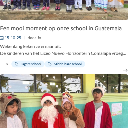
Een mooi moment op onze school in Guatemala
15-10-25
door
Jo
Wekenlang keken ze ernaar uit.
De kinderen van het Liceo Nuevo Horizonte in Comalapa vroegen
geregeld:
Lagere school
Middelbare school
“¿Ya llegó el correo de Bélgica?”
(Is de post uit België al aangekomen?)