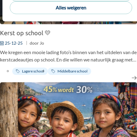
Alles weigeren
Kerst op school 💛
25-12-25
door
Jo
We kregen een mooie lading foto’s binnen van het uitdelen van de
kerstcadeautjes op school. En die willen we natuurlijk graag met
jullie delen. Het blijft een bijzonder moment waar de kinderen elk
Lagere school
Middelbare school
jaar opnieuw reikhalzend naar uitkijken.