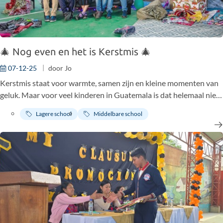
🎄 Nog even en het is Kerstmis 🎄
07-12-25
door
Jo
Kerstmis staat voor warmte, samen zijn en kleine momenten van
geluk. Maar voor veel kinderen in Guatemala is dat helemaal niet
vanzelfsprekend. Geen kerstboom, geen cadeautjes, geen feest.
Lagere school
Middelbare school
Gewoon een dag zoals alle andere. En net daarom willen wij,
samen met jou, daar één keer per jaar iets aan veranderen.