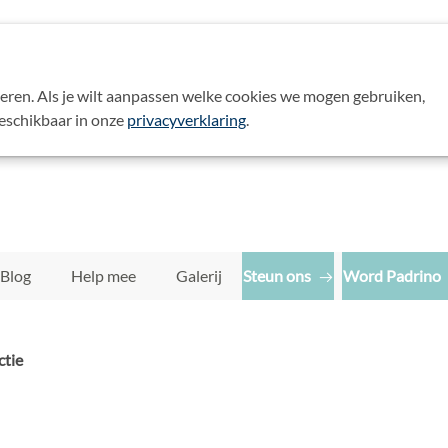
eren. Als je wilt aanpassen welke cookies we mogen gebruiken,
Zoek:
beschikbaar in onze
privacyverklaring
.
Contact
Blog
Help mee
Galerij
Steun ons
Word Padrino
ctie