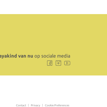
yakind van nu
op sociale media
Volg
Volg
Volg
ons
ons
ons
Facebook
Instagram
Youtube
Contact
Privacy
Cookie Preferences