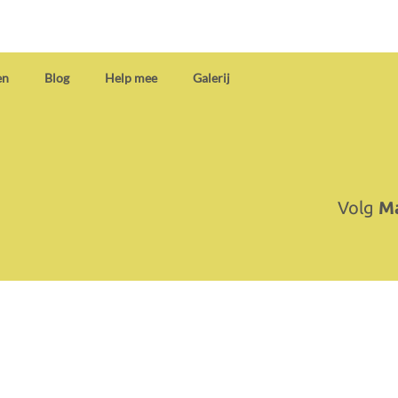
en
Blog
Help mee
Galerij
Volg
Ma