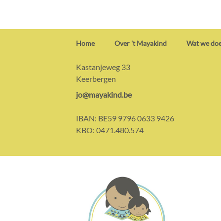
Home
Over 't Mayakind
Wat we do
Contact:
Adres:
Kastanjeweg 33
Keerbergen
E-
jo@mayakind.be
mail:
IBAN:
BE59 9796 0633 9426
KBO:
0471.480.574